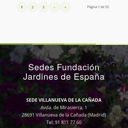
Página 1 de 53
1
2
3
›
»
Sedes Fundación
Jardines de España
SEDE VILLANUEVA DE LA CAÑADA
Avda. de Mirasierra, 1
28691 Villanueva de la Cañada (Madrid)
Tel:
91 811 77 60